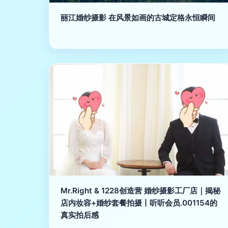
丽江婚纱摄影 在风景如画的古城定格永恒瞬间
Mr.Right & 1228创造营 婚纱摄影工厂店｜揭秘
店内妆容+婚纱套餐拍摄丨听听会员.001154的
真实拍后感