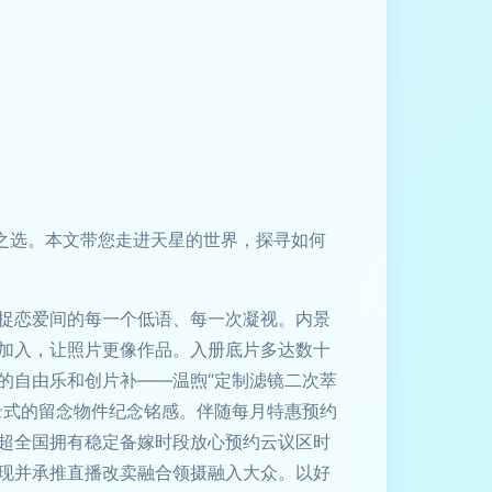
之选。本文带您走进天星的世界，探寻如何
捉恋爱间的每一个低语、每一次凝视。内景
加入，让照片更像作品。入册底片多达数十
的自由乐和创片补——温煦“定制滤镜二次萃
录式的留念物件纪念铭感。伴随每月特惠预约
超全国拥有稳定备嫁时段放心预约云议区时
现并承推直播改卖融合领摄融入大众。以好