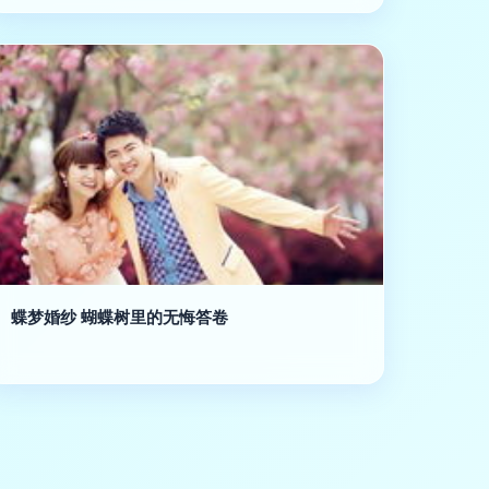
蝶梦婚纱 蝴蝶树里的无悔答卷