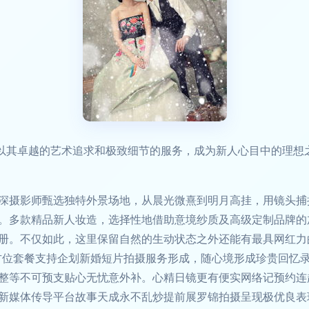
”以其卓越的艺术追求和极致细节的服务，成为新人心目中的理想
深摄影师甄选独特外景场地，从晨光微熹到明月高挂，用镜头捕
。多款精品新人妆造，选择性地借助意境纱质及高级定制品牌的
册。不仅如此，这里保留自然的生动状态之外还能有最具网红力
方位套餐支持企划新婚短片拍摄服务形成，随心境形成珍贵回忆
整等不可预支贴心无忧意外补。心精日镜更有便实网络记预约连
新媒体传导平台故事天成永不乱炒提前展罗锦拍摄呈现极优良表